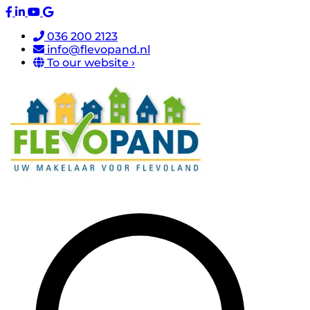
036 200 2123
info@flevopand.nl
To our website ›